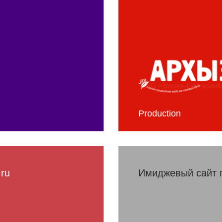
Production
.ru
Имиджевый сайт 