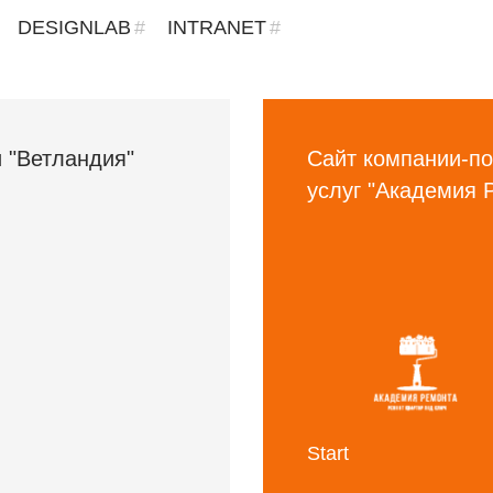
DESIGNLAB
INTRANET
 "Ветландия"
Сайт компании-по
услуг "Академия 
Start