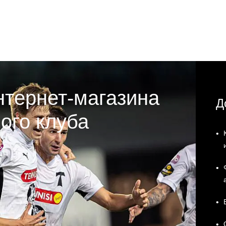
нтернет-магазина
Д
ого клуба