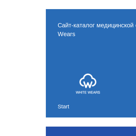
Сайт-каталог медицинской
Wears
Заявка
Start
отправлена