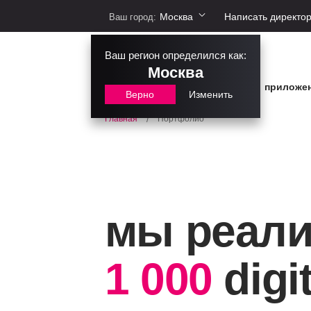
Москва
Написать директо
Ваш город:
Ваш регион определился как:
Москва
сайты
интернет-магазины
приложе
Верно
Изменить
Портфолио
Главная
/
мы реали
1 000
digi