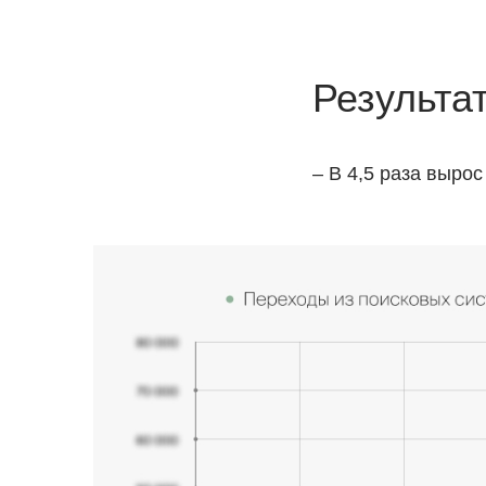
Результа
– B 4,5 раза выро