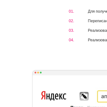
Мы скоро
свяжемся
Для получ
с вами
Переписан
Реализова
Реализова