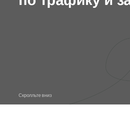
по трафику и з
Скролльте вниз