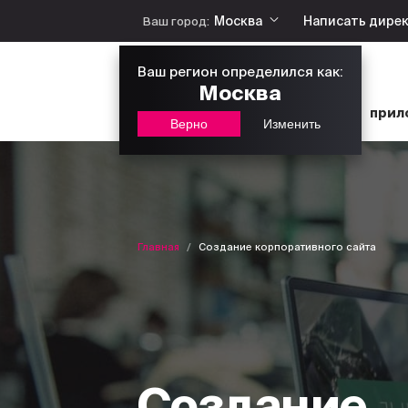
Москва
Написать дире
Ваш город:
Ваш регион определился как:
Москва
сайты
интернет-магазины
прил
Верно
Изменить
услуги
Главная
Создание корпоративного сайта