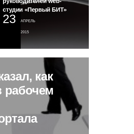
руководителей web-
студии «Первый БИТ»
23
АПРЕЛЬ
2015
азал, как
в рабочем
ортала