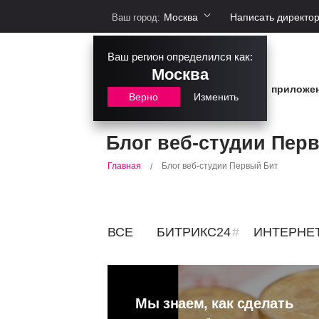
Москва
Написать директо
Ваш город:
Ваш регион определился как:
Москва
сайты
интернет-магазины
приложе
Верно
Изменить
Блог веб-студии Пер
Блог веб-студии Первый Бит
Главная
/
ВСЕ
БИТРИКС24
ИНТЕРНЕ
Мы знаем, как сделать