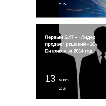
2015
Заявка
отправлена
Первый БИТ – «Лидер
Мы скоро
продаж» решений «1С-
свяжемся
Битрикс» за 2014 год
с вами
13
ФЕВРАЛЬ
2015