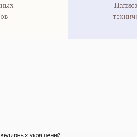
нных
Написа
пов
технич
ювелирных украшений.