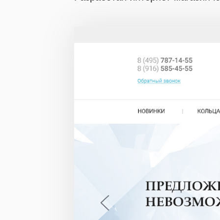
Мы скоро
свяжемся
с вами