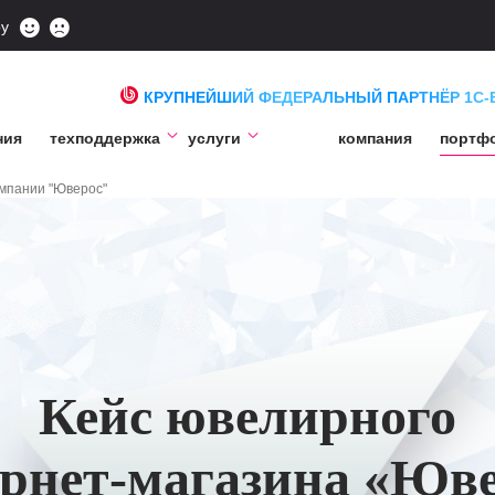
ру
КРУПНЕЙШИЙ ФЕДЕРАЛЬНЫЙ ПАРТНЁР 1С-
ния
техподдержка
услуги
компания
портф
мпании "Юверос"
Кейс ювелирного
рнет-магазина «Юв