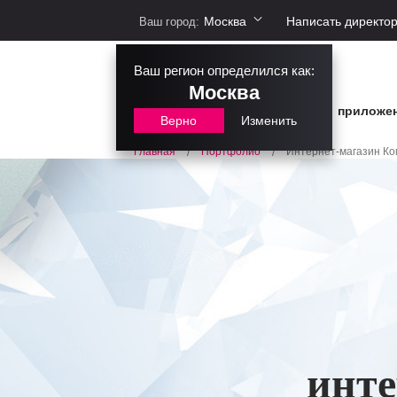
Москва
Написать директо
Ваш город:
Ваш регион определился как:
Москва
сайты
интернет-магазины
приложе
Верно
Изменить
Портфолио
Интернет-магазин Ко
Главная
/
/
инте