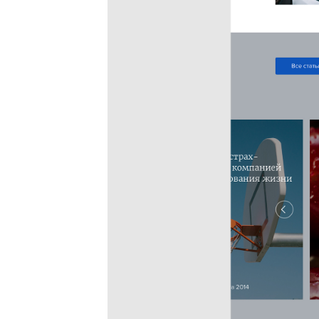
Мы скоро
свяжемся
с вами