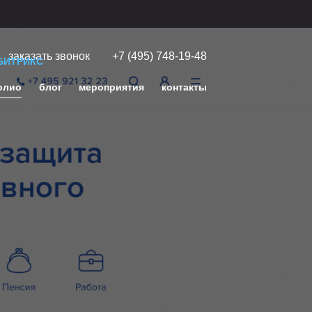
заказать звонок
+7 (495) 748-19-48
БИТРИКС
олио
блог
мероприятия
контакты