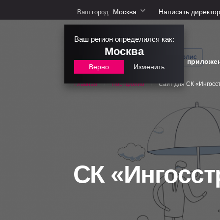
Москва
Написать директо
Ваш город:
Ваш регион определился как:
Москва
сайты
интернет-магазины
приложе
Верно
Изменить
Портфолио
Сайт для СК «Ингосс
Главная
/
/
СК «Ингосст