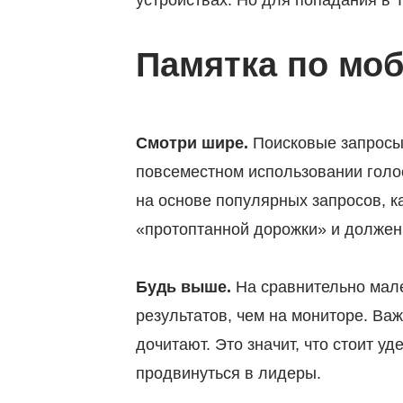
устройствах. Но для попадания в
Памятка по мо
Смотри шире.
Поисковые запросы 
повсеместном использовании голос
на основе популярных запросов, к
Заявка
«протоптанной дорожки» и должен 
отправлена
Будь выше.
На сравнительно мале
результатов, чем на мониторе. Важ
Мы скоро
дочитают. Это значит, что стоит у
свяжемся
продвинуться в лидеры.
с вами