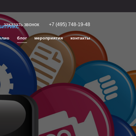
заказать звонок
+7 (495) 748-19-48
БИТРИКС
олио
блог
мероприятия
контакты