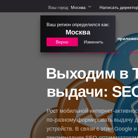
Москва
Написать директо
Ваш город:
Ваш регион определился как:
Москва
сайты
интернет-магазины
приложе
Верно
Изменить
Блог веб-студии Первый Бит
Инте
Главная
/
/
Выходим в 
выдачи: SE
Рост мобильной интернет-активнос
по-разному формировать выдачу д
устройств. В связи с этим Google 
рекомендации SEO-оптимизаторам