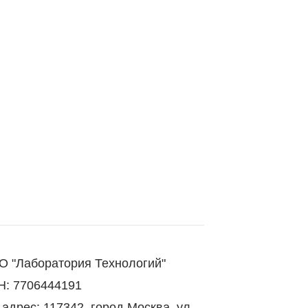
 "Лаборатория Технологий"
: 7706444191
адрес: 117342, город Москва, ул.