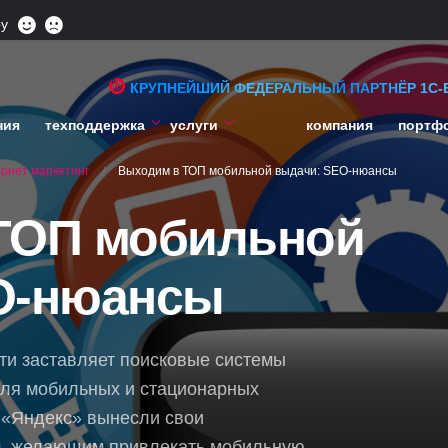
ру
КРУПНЕЙШИЙ ФЕДЕРАЛЬНЫЙ ПАРТНЁР 1С-
ния
техподдержка
услуги
компания
портф
рнет маркетинг
Выходим в ТОП мобильной выдачи: SEO-нюансы
/
ТОП мобильной
O-нюансы
ти заставляет поисковые системы
ля мобильных и стационарных
и «Яндекс» вынесли свои
, желающим привлекать мобильную