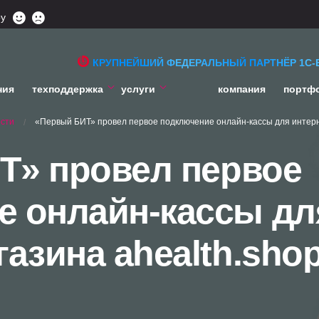
ру
КРУПНЕЙШИЙ ФЕДЕРАЛЬНЫЙ ПАРТНЁР 1С-
ния
техподдержка
услуги
компания
портф
сти
«Первый БИТ» провел первое подключение онлайн-кассы для интерн
/
Т» провел первое
е онлайн-кассы дл
газина ahealth.sho