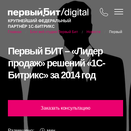
КРУПНЕЙШИЙ ФЕДЕРАЛЬНЫЙ
ПАРТНЁР 1С-БИТРИКС
Блог веб-студии Первый Бит
Новости
Первый БИТ 
Главная
/
/
/
Первый БИТ – «Лидер
продаж» решений «1С-
Битрикс» за 2014 год
Заказать консультацию
Размещено:
мин.