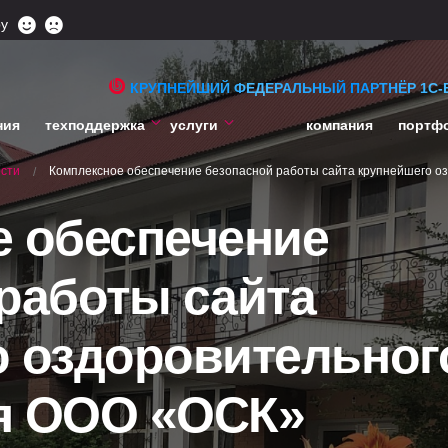
ру
КРУПНЕЙШИЙ ФЕДЕРАЛЬНЫЙ ПАРТНЁР 1С-
ния
техподдержка
услуги
компания
портф
сти
Комплексное обеспечение безопасной работы сайта крупнейшего 
/
е обеспечение
работы сайта
о оздоровительног
я ООО «ОСК»