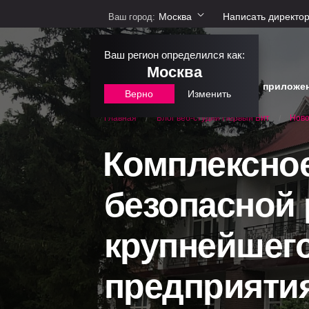
Москва
Написать директо
Ваш город:
Ваш регион определился как:
Москва
сайты
интернет-магазины
приложе
Верно
Изменить
Блог веб-студии Первый Бит
Ново
Главная
/
/
Комплексно
безопасной 
крупнейшег
предприяти