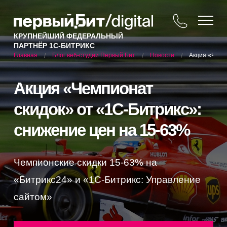
КРУПНЕЙШИЙ ФЕДЕРАЛЬНЫЙ
ПАРТНЁР 1С-БИТРИКС
Блог веб-студии Первый Бит
Новости
Акция «Чемп
Главная
/
/
/
Акция «Чемпионат
скидок» от «1С-Битрикс»:
снижение цен на 15-63%
Чемпионские скидки 15-63% на
«Битрикс24» и «1С-Битрикс: Управление
сайтом»