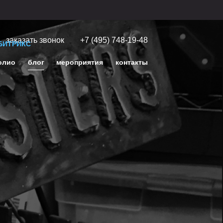
заказать звонок
+7 (495) 748-19-48
БИТРИКС
олио
блог
мероприятия
контакты