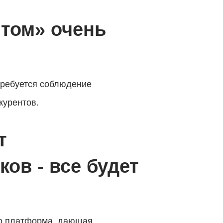
йтом» очень
требуется соблюдение
курентов.
т
ов - все будет
то платформа, дающая