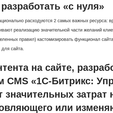
 разработать «с нуля»
ационально расходуются 2 самых важных ресурса: вр
вают реализацию значительной части желаний клиент
еленных правил) кастомизировать функционал сайт
 для сайта.
тента на сайте, разраб
м CMS «1С-Битрикс: Уп
т значительных затрат 
новляющего или изменя