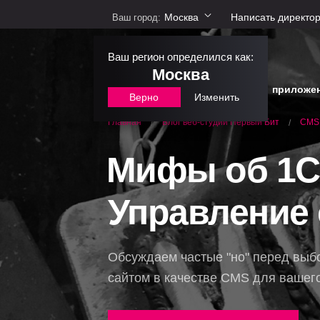
Москва
Написать директо
Ваш город:
Ваш регион определился как:
Москва
сайты
интернет-магазины
приложе
Верно
Изменить
Блог веб-студии Первый Бит
CMS 
Главная
/
/
Мифы об 1С
Управление
Обсуждаем частые "но" перед выб
сайтом в качестве CMS для вашег