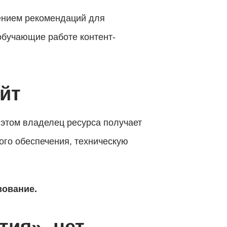
дением рекомендаций для
обучающие работе контент-
йт
 этом владелец ресурса получает
го обеспечения, техническую
вование.