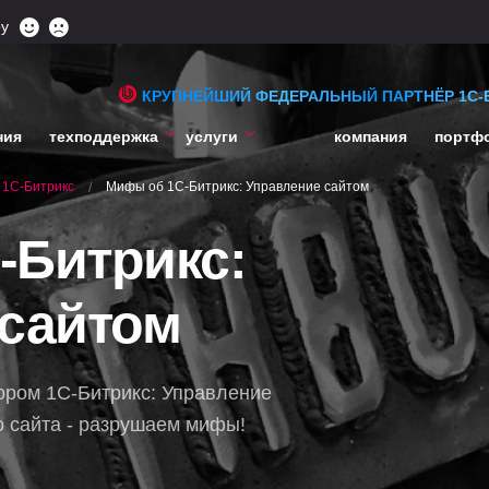
ру
КРУПНЕЙШИЙ ФЕДЕРАЛЬНЫЙ ПАРТНЁР 1С-
ния
техподдержка
услуги
компания
портф
1C-Битрикс
Мифы об 1С-Битрикс: Управление сайтом
/
-Битрикс:
 сайтом
ором 1С-Битрикс: Управление
о сайта - разрушаем мифы!